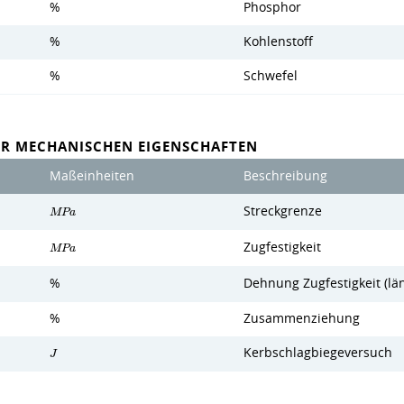
%
Phosphor
%
Kohlenstoff
%
Schwefel
ER MECHANISCHEN EIGENSCHAFTEN
Maßeinheiten
Beschreibung
Streckgrenze
M
P
a
Zugfestigkeit
M
P
a
%
Dehnung Zugfestigkeit (lä
%
Zusammenziehung
Kerbschlagbiegeversuch
J