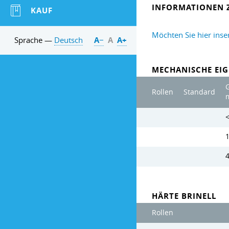
INFORMATIONEN 
KAUF
Möchten Sie hier inse
Sprache —
Deutsch
А−
А
А+
MECHANISCHE EIG
Rollen
Standard
<
HÄRTE BRINELL
Rollen