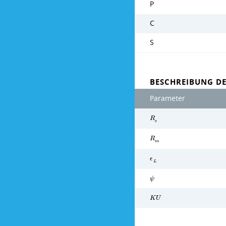
P
C
S
BESCHREIBUNG D
Parameter
R
e
R
m
ϵ
L
ψ
K
U