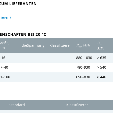
ZUM LIEFERANTEN
rieren?
ENSCHAFTEN BEI 20 °C
,
Größe,
R
,
e
dieSpannung
Klassifizierer
R
M
P
a
mm
m
M
P
a
 16
880–1030
> 635
17–40
780–930
> 540
41–100
690–830
> 440
Standard
Klassifizierer