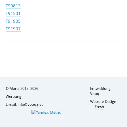
T90813
T91501
T91905
T91907
© Aloro. 2015–2026
Entwicklung —
Vooq
Werbung
Website-Design
E-mail:
info@vooq.net
—
Fresh