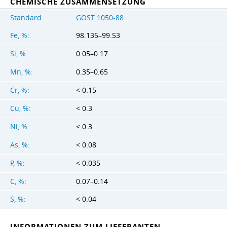
CHEMISCHE ZUSAMMENSETZUNG
Standard:
GOST 1050-88
Fe, %:
98.135–99.53
Si, %:
0.05–0.17
Mn, %:
0.35–0.65
Cr, %:
< 0.15
Cu, %:
< 0.3
Ni, %:
< 0.3
As, %:
< 0.08
P, %:
< 0.035
C, %:
0.07–0.14
S, %:
< 0.04
INFORMATIONEN ZUM LIEFERANTEN