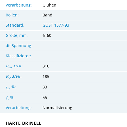
Verarbeitung:
Glühen
Rollen:
Band
Standard:
GOST 1577-93
Größe, mm:
6–60
dieSpannung:
Klassifizierer:
,
:
310
R
M
P
a
m
,
:
185
R
M
P
a
p
, %:
33
ϵ
L
55
, %:
ψ
Verarbeitung:
Normalisierung
HÄRTE BRINELL