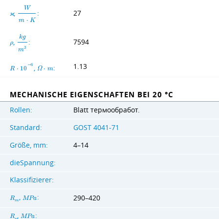
W
,
:
27
ϰ
m
⋅
K
k
g
,
:
7594
ρ
3
m
1.13
−
6
,
:
R
⋅
1
0
Ω
⋅
m
MECHANISCHE EIGENSCHAFTEN BEI 20 °C
Rollen:
Blatt термообработ.
Standard:
GOST 4041-71
Größe, mm:
4–14
dieSpannung:
Klassifizierer:
,
:
290–420
R
M
P
a
m
,
:
R
M
P
a
p