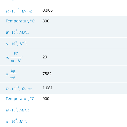
m
0.905
−
6
,
:
R
⋅
1
0
Ω
⋅
m
Temperatur, °C:
800
9
,
:
E
⋅
1
0
M
P
a
6
,
:
−
1
α
⋅
1
0
K
W
,
:
29
ϰ
m
⋅
K
k
g
,
:
7582
ρ
3
m
1.081
−
6
,
:
R
⋅
1
0
Ω
⋅
m
Temperatur, °C:
900
9
,
:
E
⋅
1
0
M
P
a
6
,
:
−
1
α
⋅
1
0
K