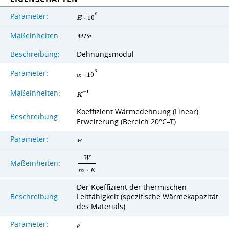
Parameter:
9
E
⋅
1
0
Maßeinheiten:
M
P
a
Beschreibung:
Dehnungsmodul
Parameter:
6
α
⋅
1
0
Maßeinheiten:
−
1
K
Koeffizient Wärmedehnung (Linear)
Beschreibung:
Erweiterung (Bereich 20°C–T)
Parameter:
ϰ
W
Maßeinheiten:
m
⋅
K
Der Koeffizient der thermischen
Beschreibung:
Leitfähigkeit (spezifische Wärmekapazität
des Materials)
Parameter:
ρ