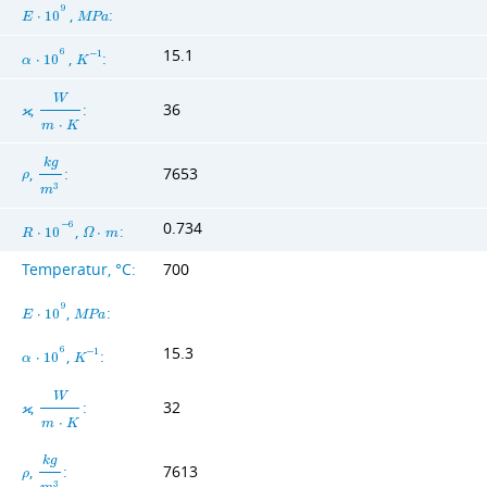
9
,
:
E
⋅
1
0
M
P
a
15.1
6
,
:
−
1
α
⋅
1
0
K
W
,
:
36
ϰ
m
⋅
K
k
g
,
:
7653
ρ
3
m
0.734
−
6
,
:
R
⋅
1
0
Ω
⋅
m
Temperatur, °C:
700
9
,
:
E
⋅
1
0
M
P
a
15.3
6
,
:
−
1
α
⋅
1
0
K
W
,
:
32
ϰ
m
⋅
K
k
g
,
:
7613
ρ
3