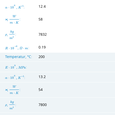
12.4
6
,
:
−
1
α
⋅
1
0
K
W
,
:
58
ϰ
m
⋅
K
k
g
,
:
7832
ρ
3
m
0.19
−
6
,
:
R
⋅
1
0
Ω
⋅
m
Temperatur, °C:
200
9
,
:
E
⋅
1
0
M
P
a
13.2
6
,
:
−
1
α
⋅
1
0
K
W
,
:
54
ϰ
m
⋅
K
k
g
,
:
7800
ρ
3
m