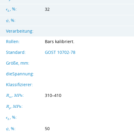
, %:
32
ϵ
L
, %:
ψ
Verarbeitung:
Rollen:
Bars kalibriert.
Standard:
GOST 10702-78
Größe, mm:
dieSpannung:
Klassifizierer:
,
:
310–410
R
M
P
a
m
,
:
R
M
P
a
p
, %:
ϵ
L
50
, %:
ψ