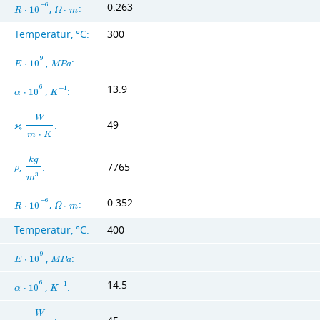
0.263
−
6
,
:
R
⋅
1
0
Ω
⋅
m
Temperatur, °C:
300
9
,
:
E
⋅
1
0
M
P
a
13.9
6
,
:
−
1
α
⋅
1
0
K
W
,
:
49
ϰ
m
⋅
K
k
g
,
:
7765
ρ
3
m
0.352
−
6
,
:
R
⋅
1
0
Ω
⋅
m
Temperatur, °C:
400
9
,
:
E
⋅
1
0
M
P
a
14.5
6
,
:
−
1
α
⋅
1
0
K
W