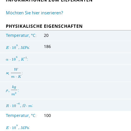
Möchten Sie hier inserieren?
PHYSIKALISCHE EIGENSCHAFTEN
Temperatur, °C:
20
186
9
,
:
E
⋅
1
0
M
P
a
6
,
:
−
1
α
⋅
1
0
K
W
,
:
ϰ
m
⋅
K
k
g
,
:
ρ
3
m
−
6
,
:
R
⋅
1
0
Ω
⋅
m
Temperatur, °C:
100
9
,
:
E
⋅
1
0
M
P
a