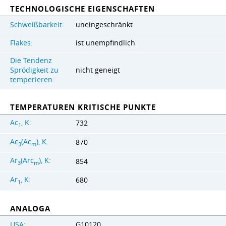
TECHNOLOGISCHE EIGENSCHAFTEN
Schweißbarkeit:
uneingeschränkt
Flakes:
ist unempfindlich
Die Tendenz
Sprödigkeit zu
nicht geneigt
temperieren:
TEMPERATUREN KRITISCHE PUNKTE
Ac
, K:
732
1
Ac
(Ac
), K:
870
3
m
Ar
(Arc
), K:
854
3
m
Ar
, K:
680
1
ANALOGA
USA:
G10120