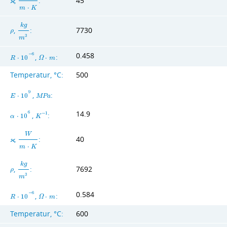
,
:
45
ϰ
m
⋅
K
k
g
,
:
7730
ρ
3
m
0.458
−
6
,
:
R
⋅
1
0
Ω
⋅
m
Temperatur, °C:
500
9
,
:
E
⋅
1
0
M
P
a
14.9
6
,
:
−
1
α
⋅
1
0
K
W
,
:
40
ϰ
m
⋅
K
k
g
,
:
7692
ρ
3
m
0.584
−
6
,
:
R
⋅
1
0
Ω
⋅
m
Temperatur, °C:
600