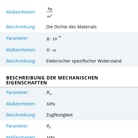
k
g
Maßeinheiten:
3
m
Beschreibung:
Die Dichte des Materials
Parameter:
−
6
R
⋅
1
0
Maßeinheiten:
Ω
⋅
m
Beschreibung:
Elektrischer spezifischer Widerstand
BESCHREIBUNG DER MECHANISCHEN
EIGENSCHAFTEN
Parameter:
R
m
Maßeinheiten:
M
P
a
Beschreibung:
Zugfestigkeit
Parameter:
R
p
Maßeinheiten:
M
P
a