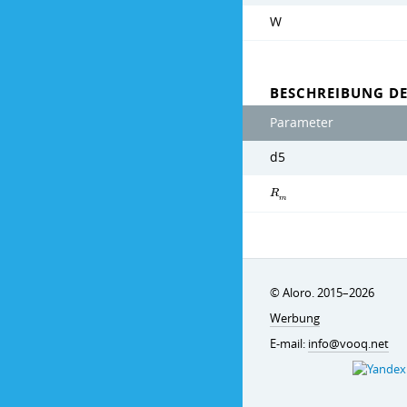
W
BESCHREIBUNG D
Parameter
d5
R
m
© Aloro. 2015–2026
Werbung
E-mail:
info@vooq.net