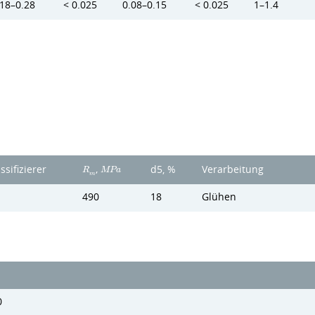
.18–0.28
< 0.025
0.08–0.15
< 0.025
1–1.4
,
ssifizierer
d5, %
Verarbeitung
R
M
P
a
m
490
18
Glühen
0