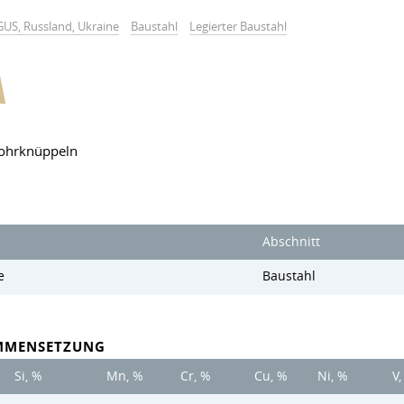
GUS, Russland, Ukraine
Baustahl
Legierter Baustahl
A
Rohrknüppeln
Abschnitt
e
Baustahl
MMENSETZUNG
Si, %
Mn, %
Cr, %
Cu, %
Ni, %
V,