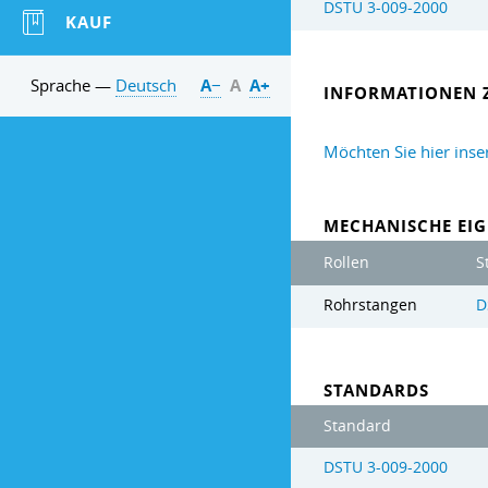
DSTU 3-009-2000
KAUF
Sprache —
Deutsch
А−
А
А+
INFORMATIONEN 
Möchten Sie hier inse
MECHANISCHE EIG
Rollen
S
Rohrstangen
D
STANDARDS
Standard
DSTU 3-009-2000