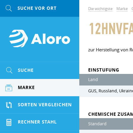
Die wichtigste
Marke
12HNVF
zur Herstellung von 
EINSTUFUNG
SUCHE
Land
MARKE
GUS, Russland, Ukrain
SORTEN VERGLEICHEN
CHEMISCHE ZUSA
RECHNER STAHL
Standard