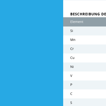
BESCHREIBUNG D
Element
Si
Mn
Cr
Cu
Ni
V
P
C
S