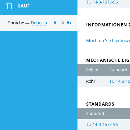
TU 14-3-1573-96
KAUF
Sprache —
Deutsch
А−
А
А+
INFORMATIONEN 
Möchten Sie hier inse
MECHANISCHE EIG
Rollen
Standard
Rohr
TU 14-3-1
STANDARDS
Standard
TU 14-3-1573-96