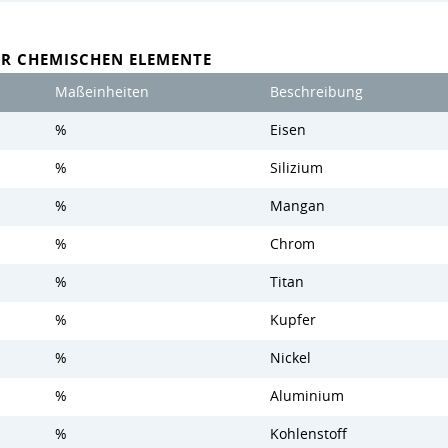
ER CHEMISCHEN ELEMENTE
Maßeinheiten
Beschreibung
%
Eisen
%
Silizium
%
Mangan
%
Chrom
%
Titan
%
Kupfer
%
Nickel
%
Aluminium
%
Kohlenstoff