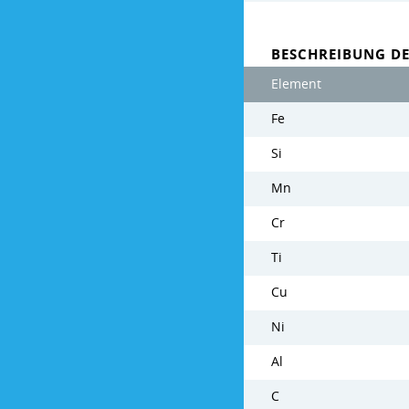
BESCHREIBUNG D
Element
Fe
Si
Mn
Cr
Ti
Cu
Ni
Al
C