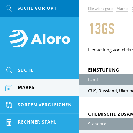
Die wichtigste
Marke
13GS
Herstellung von elekt
EINSTUFUNG
SUCHE
Land
MARKE
GUS, Russland, Ukrain
SORTEN VERGLEICHEN
CHEMISCHE ZUSA
RECHNER STAHL
Standard