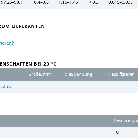
97.25–98.1
0.4–0.6
1.15–1.45
< 0.3
0.015–0.035
ZUM LIEFERANTEN
rieren?
ENSCHAFTEN BEI 20 °C
Größe, mm
dieSpannung
Klassifizierer
573-96
Beschreibu
TU