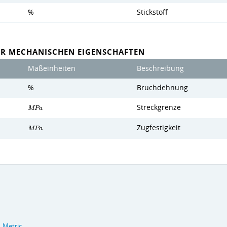
%
Stickstoff
ER MECHANISCHEN EIGENSCHAFTEN
Maßeinheiten
Beschreibung
%
Bruchdehnung
Streckgrenze
M
P
a
Zugfestigkeit
M
P
a