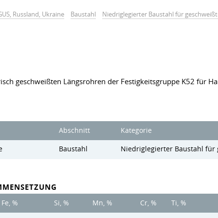
GUS, Russland, Ukraine
Baustahl
Niedriglegierter Baustahl für geschweiß
risch geschweißten Längsrohren der Festigkeitsgruppe K52 für H
Abschnitt
Kategorie
e
Baustahl
Niedriglegierter Baustahl fü
MMENSETZUNG
Fe, %
Si, %
Mn, %
Cr, %
Ti, %