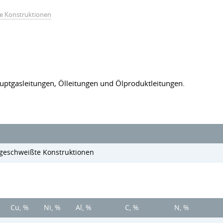
te Konstruktionen
auptgasleitungen, Ölleitungen und Ölproduktleitungen.
r geschweißte Konstruktionen
Cu, %
Ni, %
Al, %
C, %
N, %