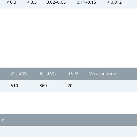
< 0.3
< 0.3
0.02–0.05
0.11–0.15
< 0.012
,
,
d5, %
Verarbeitung
R
M
P
a
R
M
P
a
m
e
510
360
20
ng