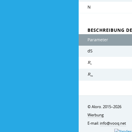
N
BESCHREIBUNG D
Parameter
d5
R
e
R
m
© Aloro. 2015–2026
Werbung
E-mail:
info@vooq.net