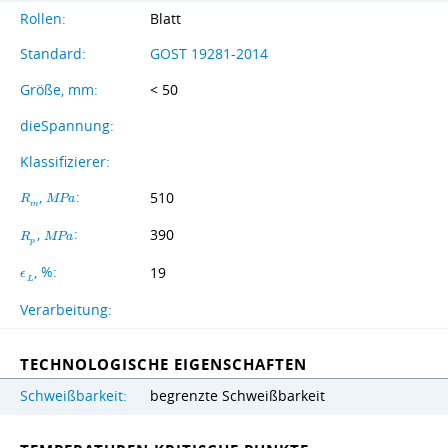
Rollen:
Blatt
Standard:
GOST 19281-2014
Größe, mm:
< 50
dieSpannung:
Klassifizierer:
,
:
510
R
M
P
a
m
,
:
390
R
M
P
a
p
, %:
19
ϵ
L
Verarbeitung:
TECHNOLOGISCHE EIGENSCHAFTEN
Schweißbarkeit:
begrenzte Schweißbarkeit