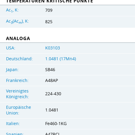
TEMPERATUREN KRITISCHE PUNKTE
Ac
, K:
709
1
Ac
(Ac
), K:
825
3
m
ANALOGA
USA:
K03103
Deutschland:
1.0481 (17Mn4)
Japan:
SB46
Frankreich:
A48AP
Vereinigtes
224-430
Königreich:
Europäische
1.0481
Union:
Italien:
Fe460-1KG
Spanien:
A47RCI