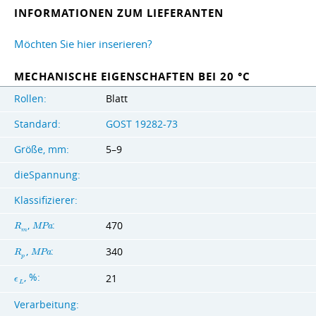
INFORMATIONEN ZUM LIEFERANTEN
Möchten Sie hier inserieren?
MECHANISCHE EIGENSCHAFTEN BEI 20 °C
Rollen:
Blatt
Standard:
GOST 19282-73
Größe, mm:
5–9
dieSpannung:
Klassifizierer:
,
:
470
R
M
P
a
m
,
:
340
R
M
P
a
p
, %:
21
ϵ
L
Verarbeitung: