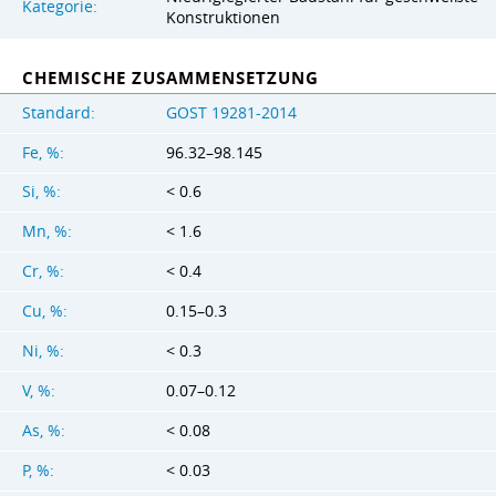
Kategorie:
Konstruktionen
CHEMISCHE ZUSAMMENSETZUNG
Standard:
GOST 19281-2014
Fe, %:
96.32–98.145
Si, %:
< 0.6
Mn, %:
< 1.6
Cr, %:
< 0.4
Cu, %:
0.15–0.3
Ni, %:
< 0.3
V, %:
0.07–0.12
As, %:
< 0.08
P, %:
< 0.03