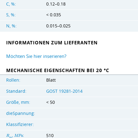
C, %:
0.12–0.18
S, %:
< 0.035
N, %:
0.015–0.025
INFORMATIONEN ZUM LIEFERANTEN
Möchten Sie hier inserieren?
MECHANISCHE EIGENSCHAFTEN BEI 20 °C
Rollen:
Blatt
Standard:
GOST 19281-2014
Größe, mm:
< 50
dieSpannung:
Klassifizierer:
,
:
510
R
M
P
a
m