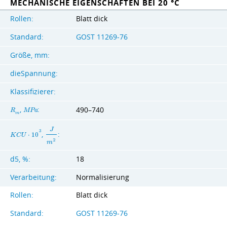
MECHANISCHE EIGENSCHAFTEN BEI 20 °C
Rollen:
Blatt dick
Standard:
GOST 11269-76
Größe, mm:
dieSpannung:
Klassifizierer:
,
:
490–740
R
M
P
a
m
J
3
,
:
K
C
U
⋅
1
0
2
m
d5, %:
18
Verarbeitung:
Normalisierung
Rollen:
Blatt dick
Standard:
GOST 11269-76