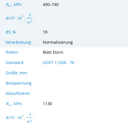
,
:
490–740
R
M
P
a
m
J
3
,
:
K
C
U
⋅
1
0
2
m
d5, %:
18
Verarbeitung:
Normalisierung
Rollen:
Blatt Dünn
Standard:
GOST 11268 - 76
Größe, mm:
dieSpannung:
Klassifizierer:
,
:
1130
R
M
P
a
m
J
3
,
:
K
C
U
⋅
1
0
2
m