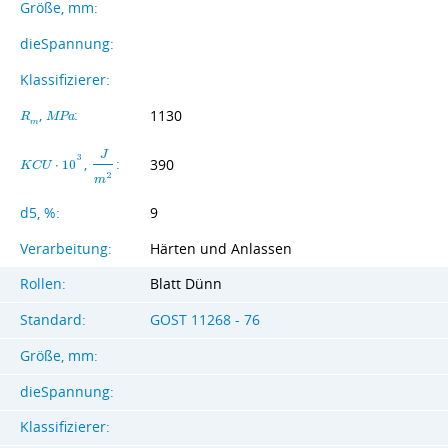
Größe, mm:
dieSpannung:
Klassifizierer:
,
:
1130
R
M
P
a
m
J
3
,
:
390
K
C
U
⋅
1
0
2
m
d5, %:
9
Verarbeitung:
Härten und Anlassen
Rollen:
Blatt Dünn
Standard:
GOST 11268 - 76
Größe, mm:
dieSpannung:
Klassifizierer: