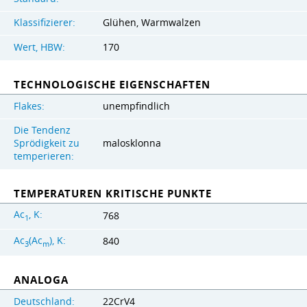
Klassifizierer:
Glühen, Warmwalzen
Wert, HBW:
170
TECHNOLOGISCHE EIGENSCHAFTEN
Flakes:
unempfindlich
Die Tendenz
Sprödigkeit zu
malosklonna
temperieren:
TEMPERATUREN KRITISCHE PUNKTE
Ac
, K:
768
1
Ac
(Ac
), K:
840
3
m
ANALOGA
Deutschland:
22CrV4