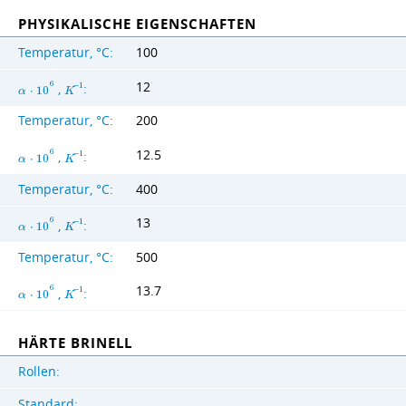
PHYSIKALISCHE EIGENSCHAFTEN
Temperatur, °C:
100
12
6
,
:
−
1
α
⋅
1
0
K
Temperatur, °C:
200
12.5
6
,
:
−
1
α
⋅
1
0
K
Temperatur, °C:
400
13
6
,
:
−
1
α
⋅
1
0
K
Temperatur, °C:
500
13.7
6
,
:
−
1
α
⋅
1
0
K
HÄRTE BRINELL
Rollen:
Standard: