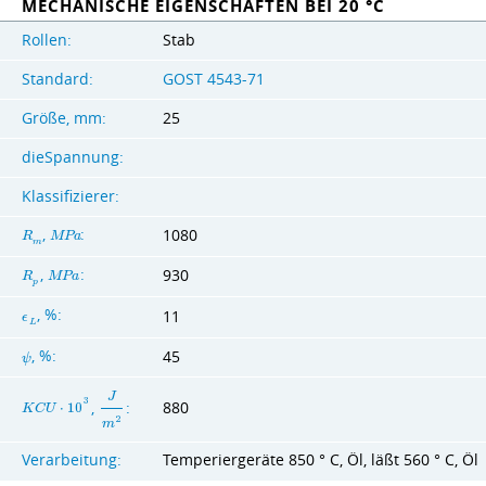
MECHANISCHE EIGENSCHAFTEN BEI 20 °C
Rollen:
Stab
Standard:
GOST 4543-71
Größe, mm:
25
dieSpannung:
Klassifizierer:
,
:
1080
R
M
P
a
m
,
:
930
R
M
P
a
p
, %:
11
ϵ
L
45
, %:
ψ
J
3
,
:
880
K
C
U
⋅
1
0
2
m
Verarbeitung:
Temperiergeräte 850 ° C, Öl, läßt 560 ° C, Öl