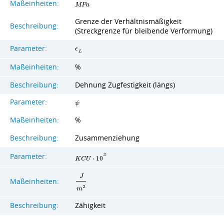
Maßeinheiten:
M
P
a
Grenze der Verhältnismäßigkeit
Beschreibung:
(Streckgrenze für bleibende Verformung)
Parameter:
ϵ
L
Maßeinheiten:
%
Beschreibung:
Dehnung Zugfestigkeit (längs)
Parameter:
ψ
Maßeinheiten:
%
Beschreibung:
Zusammenziehung
Parameter:
3
K
C
U
⋅
1
0
J
Maßeinheiten:
2
m
Beschreibung:
Zähigkeit