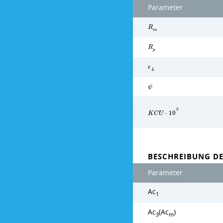
Parameter
R
m
R
p
ϵ
L
ψ
3
K
C
U
⋅
1
0
BESCHREIBUNG DE
Parameter
Ac
1
Ac
(Ac
)
3
m