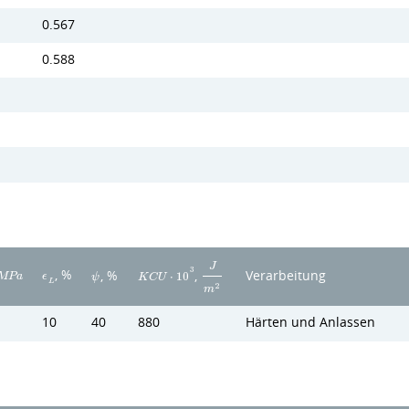
0.567
0.588
J
3
, %
,
Verarbeitung
, %
M
P
a
ϵ
K
C
U
⋅
1
0
ψ
L
2
m
10
40
880
Härten und Anlassen