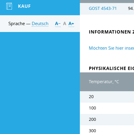
KAUF
GOST 4543-71
94
Sprache —
Deutsch
А−
А
А+
INFORMATIONEN 
Möchten Sie hier inse
PHYSIKALISCHE E
Temperatur, °C
20
100
200
300