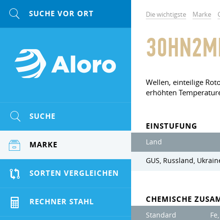
Die wichtigste
Marke
30HN2MF
Wellen, einteilige Ro
erhöhten Temperature
SUCHE
EINSTUFUNG
Land
MARKE
GUS, Russland, Ukrain
SORTEN VERGLEICHEN
CHEMISCHE ZUSA
RECHNER STAHL
Standard
Fe