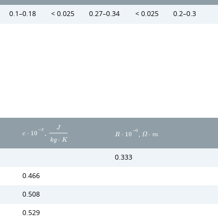
0.1–0.18
< 0.025
0.27–0.34
< 0.025
0.2–0.3
J
−
3
,
−
6
,
c
⋅
1
0
R
⋅
1
0
Ω
⋅
m
k
g
⋅
K
0.333
0.466
0.508
0.529