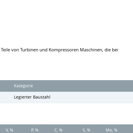
ge Teile von Turbinen und Kompressoren Maschinen, die bei
Kategorie
Legierter Baustahl
V, %
P, %
C, %
S, %
Mo, %