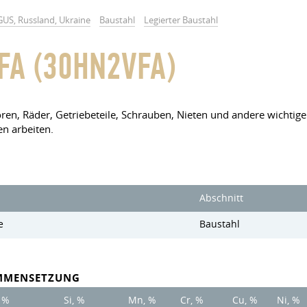
GUS, Russland, Ukraine
Baustahl
Legierter Baustahl
A (30HN2VFA)
toren, Räder, Getriebeteile, Schrauben, Nieten und andere wichti
n arbeiten.
Abschnitt
e
Baustahl
MMENSETZUNG
, %
Si, %
Mn, %
Cr, %
Cu, %
Ni, %