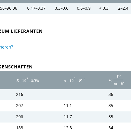
.56–96.36
0.17–0.37
0.3–0.6
0.6–0.9
< 0.3
2–2.4
ZUM LIEFERANTEN
rieren?
IGENSCHAFTEN
W
,
9
6
,
,
−
1
ϰ
E
⋅
1
0
M
P
a
α
⋅
1
0
K
m
⋅
K
216
36
207
11.1
35
206
11.7
35
188
12.3
34