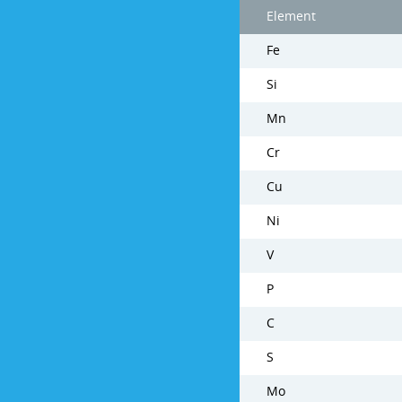
Element
Fe
Si
Mn
Cr
Cu
Ni
V
P
C
S
Mo