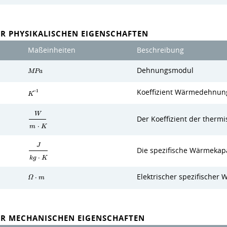
R PHYSIKALISCHEN EIGENSCHAFTEN
Maßeinheiten
Beschreibung
Dehnungsmodul
M
P
a
Koeffizient Wärmedehnung 
−
1
K
W
Der Koeffizient der thermi
m
⋅
K
J
Die spezifische Wärmekapa
k
g
⋅
K
Elektrischer spezifischer 
Ω
⋅
m
ER MECHANISCHEN EIGENSCHAFTEN