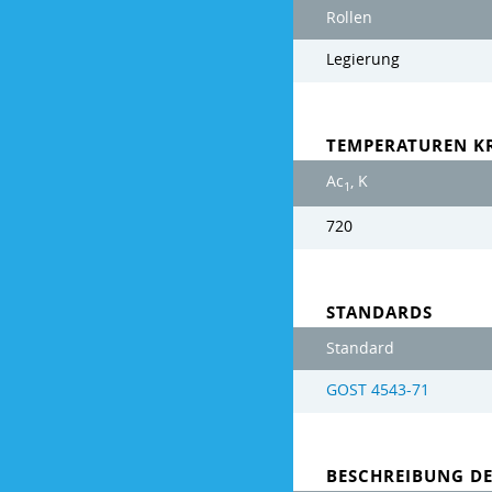
Rollen
Legierung
TEMPERATUREN KR
Ac
, K
1
720
STANDARDS
Standard
GOST 4543-71
BESCHREIBUNG D