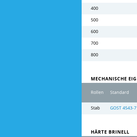
400
500
600
700
800
MECHANISCHE EIG
Rollen
Standard
Stab
GOST 4543-7
HÄRTE BRINELL