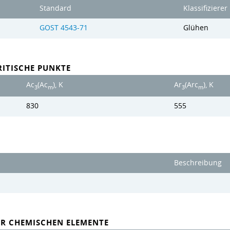
Standard
Klassifizierer
GOST 4543-71
Glühen
ITISCHE PUNKTE
Ac
(Ac
), K
Ar
(Arc
), K
3
m
3
m
830
555
Beschreibung
ER CHEMISCHEN ELEMENTE