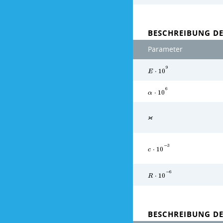
BESCHREIBUNG DE
Parameter
9
E
⋅
1
0
6
α
⋅
1
0
ϰ
−
3
c
⋅
1
0
−
6
R
⋅
1
0
BESCHREIBUNG D