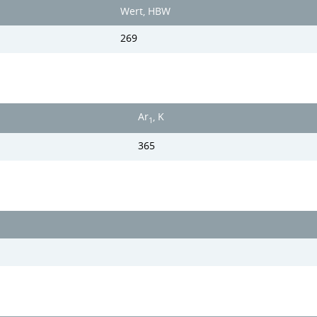
Wert, HBW
269
Ar
, K
1
365