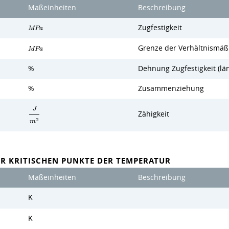
Maßeinheiten
Beschreibung
Zugfestigkeit
M
P
a
Grenze der Verhältnismäßi
M
P
a
%
Dehnung Zugfestigkeit (lä
%
Zusammenziehung
J
Zähigkeit
2
m
R KRITISCHEN PUNKTE DER TEMPERATUR
Maßeinheiten
Beschreibung
K
K