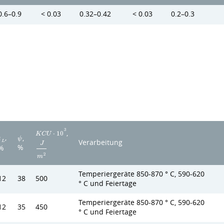
0.6–0.9
< 0.03
0.32–0.42
< 0.03
0.2–0.3
3
,
K
C
U
⋅
1
0
,
,
ϵ
ψ
Verarbeitung
L
J
%
%
2
m
Temperiergeräte 850-870 ° C, 590-620
12
38
500
° C und Feiertage
Temperiergeräte 850-870 ° C, 590-620
12
35
450
° C und Feiertage