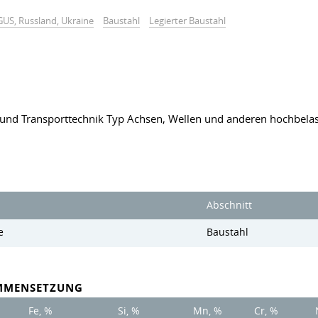
GUS, Russland, Ukraine
Baustahl
Legierter Baustahl
r und Transporttechnik Typ Achsen, Wellen und anderen hochbela
Abschnitt
e
Baustahl
MMENSETZUNG
Fe, %
Si, %
Mn, %
Cr, %