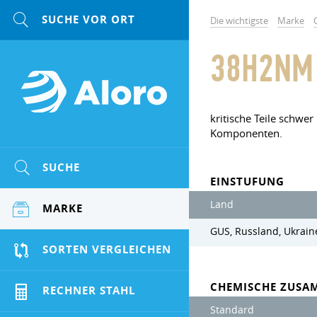
Die wichtigste
Marke
38H2NM
kritische Teile schwe
Komponenten.
SUCHE
EINSTUFUNG
Land
MARKE
GUS, Russland, Ukrain
SORTEN VERGLEICHEN
CHEMISCHE ZUSA
RECHNER STAHL
Standard