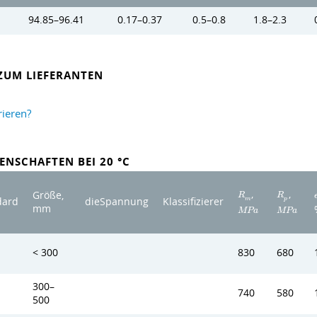
94.85–96.41
0.17–0.37
0.5–0.8
1.8–2.3
ZUM LIEFERANTEN
rieren?
ENSCHAFTEN BEI 20 °C
,
,
Größe,
R
R
m
p
dard
dieSpannung
Klassifizierer
mm
M
P
a
M
P
a
< 300
830
680
300–
740
580
500