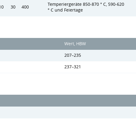
Temperiergeräte 850-870 ° C, 590-620
10
30
400
° C und Feiertage
Wert, HBW
207–235
237–321