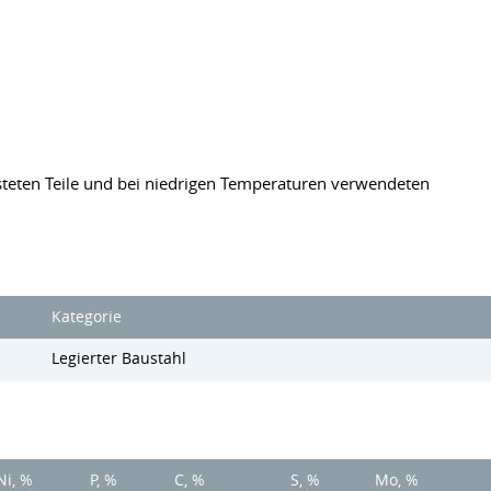
steten Teile und bei niedrigen Temperaturen verwendeten
Kategorie
Legierter Baustahl
Ni, %
P, %
C, %
S, %
Mo, %