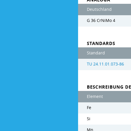
Deutschland
G 36 CrNiMo 4
STANDARDS
Standard
TU 24.11.01.073-86
BESCHREIBUNG D
Element
Fe
Si
Mn