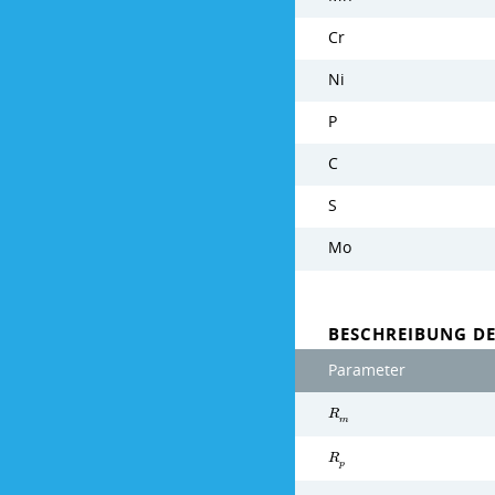
Cr
Ni
P
C
S
Mo
BESCHREIBUNG D
Parameter
R
m
R
p