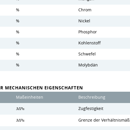
%
Chrom
%
Nickel
%
Phosphor
%
Kohlenstoff
%
Schwefel
%
Molybdän
ER MECHANISCHEN EIGENSCHAFTEN
Maßeinheiten
Beschreibung
Zugfestigkeit
M
P
a
Grenze der Verhältnismäßi
M
P
a