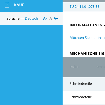
KAUF
TU 24.11.01.073-86
Sprache —
Deutsch
А−
А
А+
INFORMATIONEN 
Möchten Sie hier inse
MECHANISCHE EIG
Rollen
Stan
Schmiedeteile
Schmiedeteile