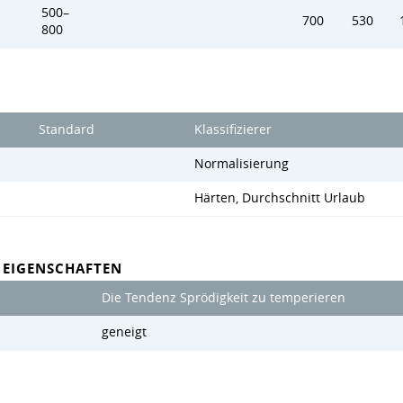
500–
700
530
800
Standard
Klassifizierer
Normalisierung
Härten, Durchschnitt Urlaub
 EIGENSCHAFTEN
Die Tendenz Sprödigkeit zu temperieren
geneigt