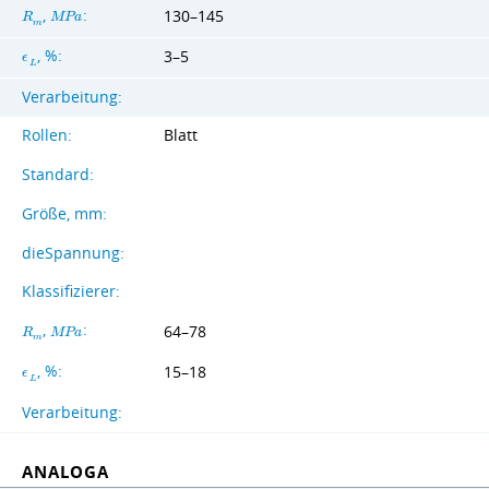
,
:
130–145
R
M
P
a
m
, %:
3–5
ϵ
L
Verarbeitung:
Rollen:
Blatt
Standard:
Größe, mm:
dieSpannung:
Klassifizierer:
,
:
64–78
R
M
P
a
m
, %:
15–18
ϵ
L
Verarbeitung:
ANALOGA