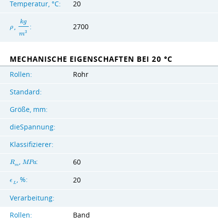
Temperatur, °C:
20
k
g
,
:
2700
ρ
3
m
MECHANISCHE EIGENSCHAFTEN BEI 20 °C
Rollen:
Rohr
Standard:
Größe, mm:
dieSpannung:
Klassifizierer:
,
:
60
R
M
P
a
m
, %:
20
ϵ
L
Verarbeitung:
Rollen:
Band