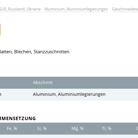
GUS, Russland, Ukraine
Aluminium, Aluminiumlegierungen
Geschmiedete
H
latten, Blechen, Stanzzuschnitten.
Abschnitt
e
Aluminium, Aluminiumlegierungen
MMENSETZUNG
Fe, %
Si, %
Mg, %
Ti, %