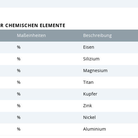
ER CHEMISCHEN ELEMENTE
Maßeinheiten
Beschreibung
%
Eisen
%
Silizium
%
Magnesium
%
Titan
%
Kupfer
%
Zink
%
Nickel
%
Aluminium