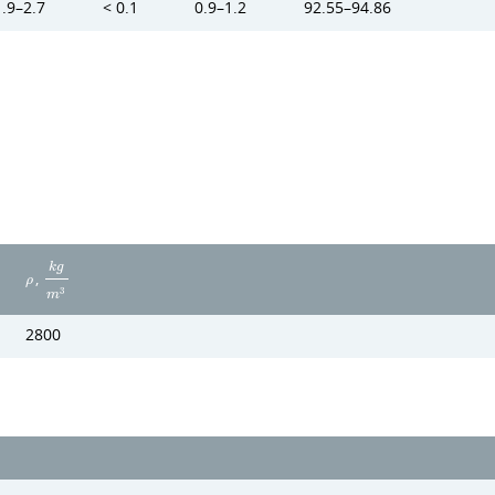
1.9–2.7
< 0.1
0.9–1.2
92.55–94.86
k
g
,
ρ
3
m
2800