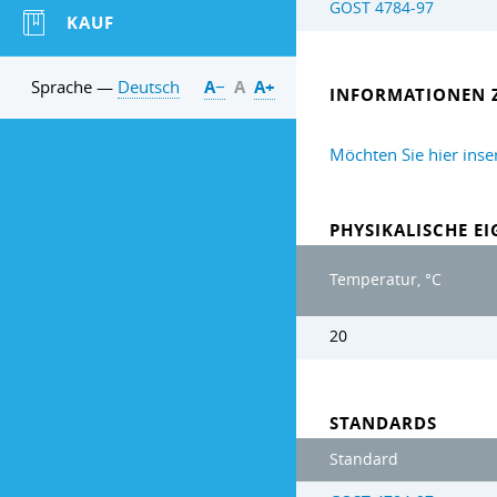
GOST 4784-97
KAUF
Sprache —
Deutsch
А−
А
А+
INFORMATIONEN 
Möchten Sie hier inse
PHYSIKALISCHE E
Temperatur, °C
20
STANDARDS
Standard