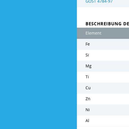
GOST 4784-97
BESCHREIBUNG D
Element
Fe
Si
Mg
Ti
Cu
Zn
Ni
Al