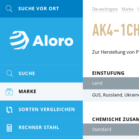
Die wichtigste
Marke
AK4-1C
Zur Herstellung von P
EINSTUFUNG
SUCHE
Land
MARKE
GUS, Russland, Ukrain
SORTEN VERGLEICHEN
CHEMISCHE ZUSA
RECHNER STAHL
Standard