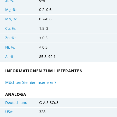
Si, %:
6–8
Mg, %:
0.2–0.6
Mn, %:
0.2–0.6
Cu, %:
1.5–3
Zn, %:
< 0.5
Ni, %:
< 0.3
Al, %:
85.8–92.1
INFORMATIONEN ZUM LIEFERANTEN
Möchten Sie hier inserieren?
ANALOGA
Deutschland:
G-AlSi8Cu3
USA:
328