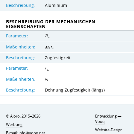
Beschreibung:
Aluminium
BESCHREIBUNG DER MECHANISCHEN
EIGENSCHAFTEN
Parameter:
R
m
Maßeinheiten:
M
P
a
Beschreibung:
Zugfestigkeit
Parameter:
ϵ
L
Maßeinheiten:
%
Beschreibung:
Dehnung Zugfestigkeit (längs)
© Aloro. 2015–2026
Entwicklung —
Vooq
Werbung
Website-Design
E-mail:
info@vooq.net