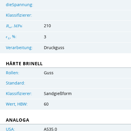
dieSpannung:
Klassifizierer:
,
:
210
R
M
P
a
m
, %:
3
ϵ
L
Verarbeitung:
Druckguss
HÄRTE BRINELL
Rollen:
Guss
Standard:
Klassifizierer:
Sandgießform
Wert, HBW:
60
ANALOGA
USA:
A535.0