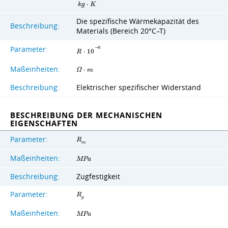
k
g
⋅
K
Die spezifische Wärmekapazität des
Beschreibung:
Materials (Bereich 20°C–T)
Parameter:
−
6
R
⋅
1
0
Maßeinheiten:
Ω
⋅
m
Beschreibung:
Elektrischer spezifischer Widerstand
BESCHREIBUNG DER MECHANISCHEN
EIGENSCHAFTEN
Parameter:
R
m
Maßeinheiten:
M
P
a
Beschreibung:
Zugfestigkeit
Parameter:
R
p
Maßeinheiten:
M
P
a