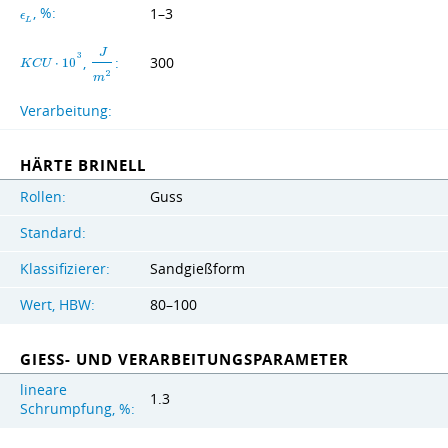
, %:
1–3
ϵ
L
J
3
,
:
300
K
C
U
⋅
1
0
2
m
Verarbeitung:
HÄRTE BRINELL
Rollen:
Guss
Standard:
Klassifizierer:
Sandgießform
Wert, HBW:
80–100
GIESS- UND VERARBEITUNGSPARAMETER
lineare
1.3
Schrumpfung, %: