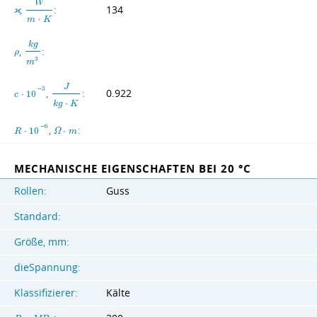
W
,
:
134
ϰ
m
⋅
K
k
g
,
:
ρ
3
m
J
−
3
,
:
0.922
c
⋅
1
0
k
g
⋅
K
−
6
,
:
R
⋅
1
0
Ω
⋅
m
MECHANISCHE EIGENSCHAFTEN BEI 20 °C
Rollen:
Guss
Standard:
Größe, mm:
dieSpannung:
Klassifizierer:
Kälte