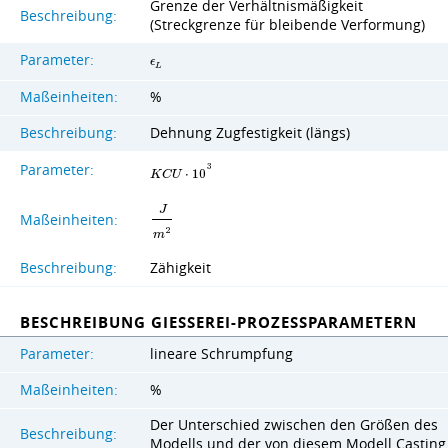
Grenze der Verhältnismäßigkeit
Beschreibung:
(Streckgrenze für bleibende Verformung)
Parameter:
ϵ
L
Maßeinheiten:
%
Beschreibung:
Dehnung Zugfestigkeit (längs)
Parameter:
3
K
C
U
⋅
1
0
J
Maßeinheiten:
2
m
Beschreibung:
Zähigkeit
BESCHREIBUNG GIESSEREI-PROZESSPARAMETERN
Parameter:
lineare Schrumpfung
Maßeinheiten:
%
Der Unterschied zwischen den Größen des
Beschreibung:
Modells und der von diesem Modell Casting