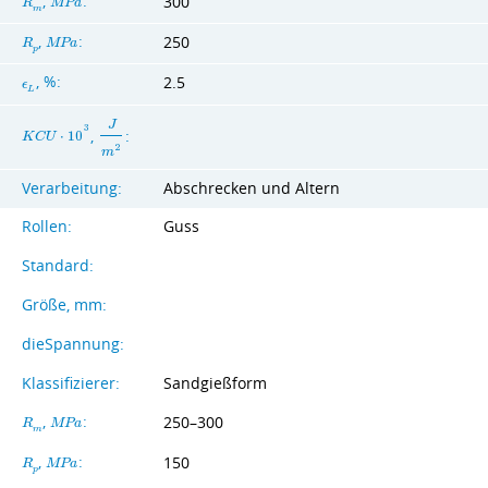
,
:
300
R
M
P
a
m
,
:
250
R
M
P
a
p
, %:
2.5
ϵ
L
J
3
,
:
K
C
U
⋅
1
0
2
m
Verarbeitung:
Abschrecken und Altern
Rollen:
Guss
Standard:
Größe, mm:
dieSpannung:
Klassifizierer:
Sandgießform
,
:
250–300
R
M
P
a
m
,
:
150
R
M
P
a
p