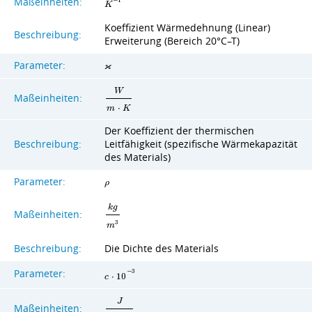
Maßeinheiten:
−
1
K
Koeffizient Wärmedehnung (Linear)
Beschreibung:
Erweiterung (Bereich 20°C–T)
Parameter:
ϰ
W
Maßeinheiten:
m
⋅
K
Der Koeffizient der thermischen
Beschreibung:
Leitfähigkeit (spezifische Wärmekapazität
des Materials)
Parameter:
ρ
k
g
Maßeinheiten:
3
m
Beschreibung:
Die Dichte des Materials
Parameter:
−
3
c
⋅
1
0
J
Maßeinheiten: