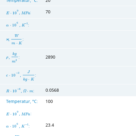
Temperatur, °C:
20
70
9
,
:
E
⋅
1
0
M
P
a
6
,
:
−
1
α
⋅
1
0
K
W
,
:
ϰ
m
⋅
K
k
g
,
:
2890
ρ
3
m
J
−
3
,
:
c
⋅
1
0
k
g
⋅
K
0.0568
−
6
,
:
R
⋅
1
0
Ω
⋅
m
Temperatur, °C:
100
9
,
:
E
⋅
1
0
M
P
a
23.4
6
,
:
−
1
α
⋅
1
0
K