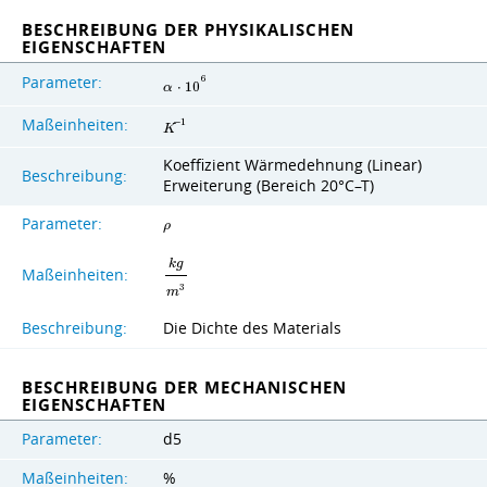
BESCHREIBUNG DER PHYSIKALISCHEN
EIGENSCHAFTEN
Parameter:
6
α
⋅
1
0
Maßeinheiten:
−
1
K
Koeffizient Wärmedehnung (Linear)
Beschreibung:
Erweiterung (Bereich 20°C–T)
Parameter:
ρ
k
g
Maßeinheiten:
3
m
Beschreibung:
Die Dichte des Materials
BESCHREIBUNG DER MECHANISCHEN
EIGENSCHAFTEN
Parameter:
d5
Maßeinheiten:
%