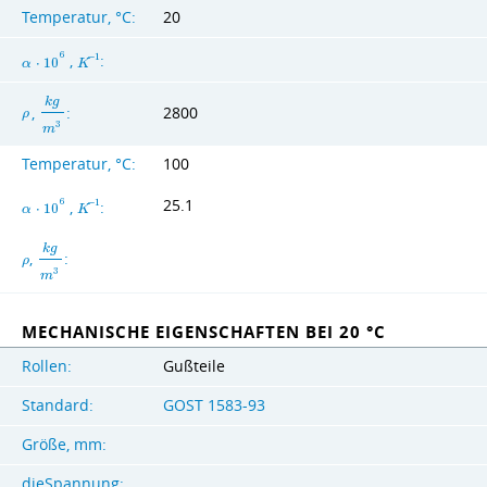
Temperatur, °C:
20
6
,
:
−
1
α
⋅
1
0
K
k
g
,
:
2800
ρ
3
m
Temperatur, °C:
100
25.1
6
,
:
−
1
α
⋅
1
0
K
k
g
,
:
ρ
3
m
MECHANISCHE EIGENSCHAFTEN BEI 20 °C
Rollen:
Gußteile
Standard:
GOST 1583-93
Größe, mm:
dieSpannung: