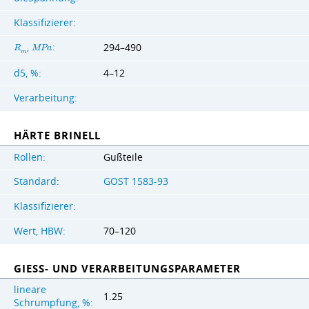
Klassifizierer:
,
:
294–490
R
M
P
a
m
d5, %:
4–12
Verarbeitung:
HÄRTE BRINELL
Rollen:
Gußteile
Standard:
GOST 1583-93
Klassifizierer:
Wert, HBW:
70–120
GIESS- UND VERARBEITUNGSPARAMETER
lineare
1.25
Schrumpfung, %: