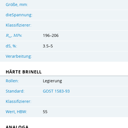
Größe, mm:
dieSpannung:
Klassifizierer:
,
:
196–206
R
M
P
a
m
d5, %:
3.5–5
Verarbeitung:
HÄRTE BRINELL
Rollen:
Legierung
Standard:
GOST 1583-93
Klassifizierer:
Wert, HBW:
55
ANALOGA