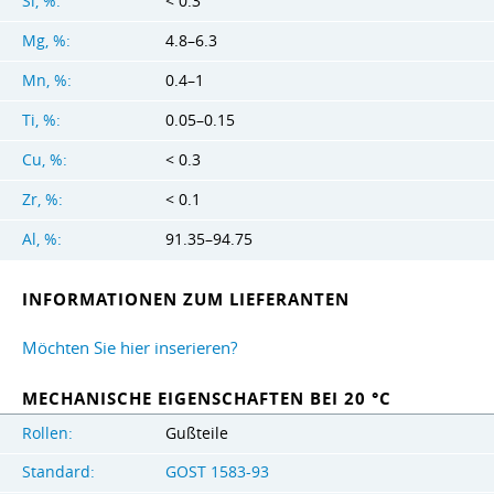
Si, %:
< 0.3
Mg, %:
4.8–6.3
Mn, %:
0.4–1
Ti, %:
0.05–0.15
Cu, %:
< 0.3
Zr, %:
< 0.1
Al, %:
91.35–94.75
INFORMATIONEN ZUM LIEFERANTEN
Möchten Sie hier inserieren?
MECHANISCHE EIGENSCHAFTEN BEI 20 °C
Rollen:
Gußteile
Standard:
GOST 1583-93