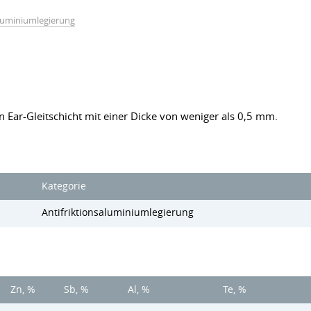
aluminiumlegierung
 Ear-Gleitschicht mit einer Dicke von weniger als 0,5 mm.
Kategorie
Antifriktionsaluminiumlegierung
Zn, %
Sb, %
Al, %
Te, %