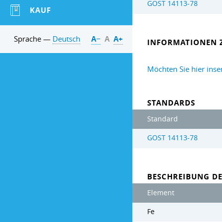
GOST 14113-78
KAUF
Sprache —
Deutsch
А−
А
А+
INFORMATIONEN 
Möchten Sie hier inse
STANDARDS
Standard
GOST 14113-78
BESCHREIBUNG D
Element
Fe