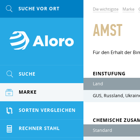
Die wichtigste
Marke
AMST
Für den Erhalt der Bi
EINSTUFUNG
SUCHE
Land
MARKE
GUS, Russland, Ukrain
SORTEN VERGLEICHEN
CHEMISCHE ZUSA
RECHNER STAHL
Standard