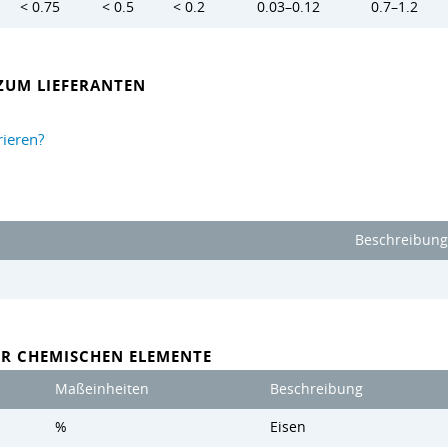
< 0.75
< 0.5
< 0.2
0.03–0.12
0.7–1.2
ZUM LIEFERANTEN
rieren?
Beschreibung
ER CHEMISCHEN ELEMENTE
Maßeinheiten
Beschreibung
%
Eisen