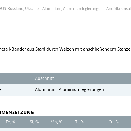
GUS, Russland, Ukraine
Aluminium, Aluminiumlegierungen
Antifriktions
metall-Bänder aus Stahl durch Walzen mit anschließendem Stanzen
Abschnitt
e
Aluminium, Aluminiumlegierungen
MMENSETZUNG
Fe, %
Si, %
Mn, %
Ti, %
Cu, %