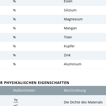
%
Eisen
%
Silizium
%
Magnesium
%
Mangan
%
Titan
%
Kupfer
%
Zink
%
Aluminium
R PHYSIKALISCHEN EIGENSCHAFTEN
Maßeinheiten
Beschreibung
k
g
Die Dichte des Materials
3
m