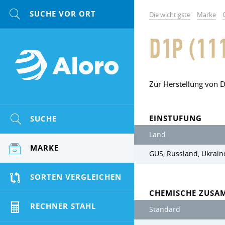
Die wichtigste
Marke
D1P (11
Zur Herstellung von Dr
EINSTUFUNG
SUCHE
Land
MARKE
GUS, Russland, Ukrain
SORTEN VERGLEICHEN
CHEMISCHE ZUSA
RECHNER STAHL
Standard