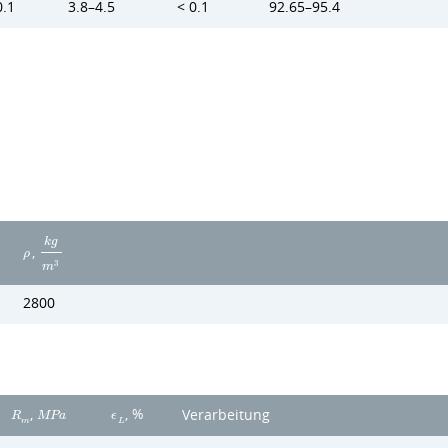
0.1
3.8–4.5
< 0.1
92.65–95.4
k
g
,
ρ
3
m
2800
,
, %
Verarbeitung
R
M
P
a
ϵ
m
L