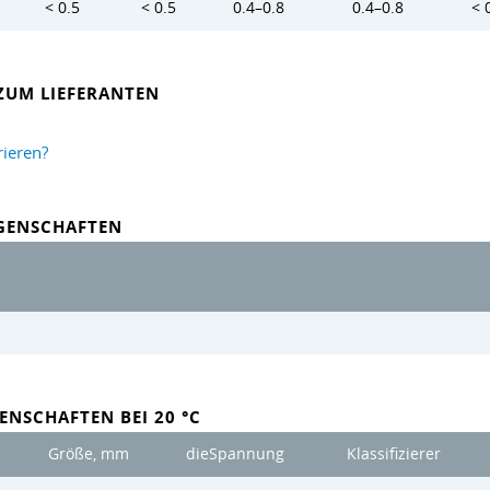
< 0.5
< 0.5
0.4–0.8
0.4–0.8
< 
ZUM LIEFERANTEN
rieren?
IGENSCHAFTEN
ENSCHAFTEN BEI 20 °C
Größe, mm
dieSpannung
Klassifizierer