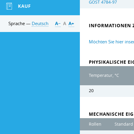
GOST 4784-97
KAUF
Sprache —
Deutsch
А−
А
А+
INFORMATIONEN 
Möchten Sie hier inse
PHYSIKALISCHE E
Temperatur, °C
20
MECHANISCHE EIG
Rollen
Standard