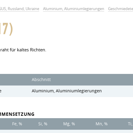
GUS, Russland, Ukraine
Aluminium, Aluminiumlegierungen
Geschmiedete
17)
aht für kaltes Richten.
Abschnitt
e
Aluminium, Aluminiumlegierungen
MMENSETZUNG
Fe, %
Si, %
Mg, %
Mn, %
Ti