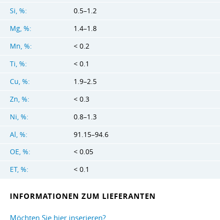
Si, %:
0.5–1.2
Mg, %:
1.4–1.8
Mn, %:
< 0.2
Ti, %:
< 0.1
Cu, %:
1.9–2.5
Zn, %:
< 0.3
Ni, %:
0.8–1.3
Al, %:
91.15–94.6
OE, %:
< 0.05
ET, %:
< 0.1
INFORMATIONEN ZUM LIEFERANTEN
Möchten Sie hier inserieren?