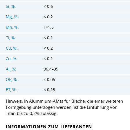
Si, %:
< 0.6
Mg, %:
< 0.2
Mn, %:
1–1.5
Ti, %:
< 0.1
Cu, %:
< 0.2
Zn, %:
< 0.1
Al, %:
96.4–99
OE, %:
< 0.05
ET, %:
< 0.15
Hinweis: In Aluminium-AMts für Bleche, die einer weiteren
Formgebung unterzogen werden, ist die Einführung von
Titan bis zu 0,2% zulässig.
INFORMATIONEN ZUM LIEFERANTEN