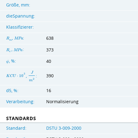
Größe, mm:
dieSpannung:
Klassifizierer:
,
:
638
R
M
P
a
m
,
:
373
R
M
P
a
e
40
, %:
ψ
J
3
,
:
390
K
C
U
⋅
1
0
2
m
d5, %:
16
Verarbeitung:
Normalisierung
STANDARDS
Standard:
DSTU 3-009-2000