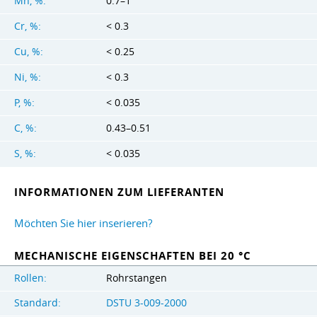
Mn, %:
0.7–1
Cr, %:
< 0.3
Cu, %:
< 0.25
Ni, %:
< 0.3
P, %:
< 0.035
C, %:
0.43–0.51
S, %:
< 0.035
INFORMATIONEN ZUM LIEFERANTEN
Möchten Sie hier inserieren?
MECHANISCHE EIGENSCHAFTEN BEI 20 °C
Rollen:
Rohrstangen
Standard:
DSTU 3-009-2000