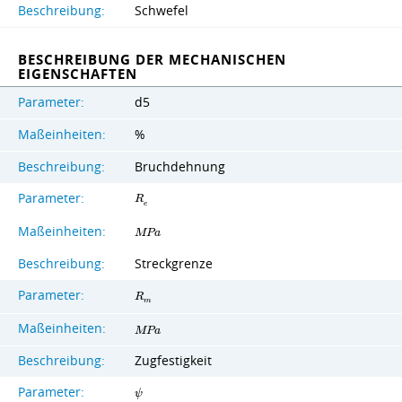
Beschreibung:
Schwefel
BESCHREIBUNG DER MECHANISCHEN
EIGENSCHAFTEN
Parameter:
d5
Maßeinheiten:
%
Beschreibung:
Bruchdehnung
Parameter:
R
e
Maßeinheiten:
M
P
a
Beschreibung:
Streckgrenze
Parameter:
R
m
Maßeinheiten:
M
P
a
Beschreibung:
Zugfestigkeit
Parameter:
ψ