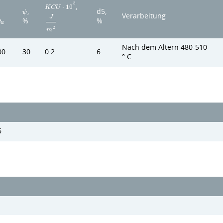
3
,
K
C
U
⋅
1
0
d5,
,
ψ
Verarbeitung
J
%
%
P
a
2
m
Nach dem Altern 480-510
00
30
0.2
6
° C
6