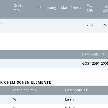
,
,
Größe,
R
R
m
p
dieSpannung
Klassifizierer
mm
M
P
a
M
1-
2600
24
Beschreibung
GOST 2591-200
ER CHEMISCHEN ELEMENTE
Maßeinheiten
Beschreibung
%
Eisen