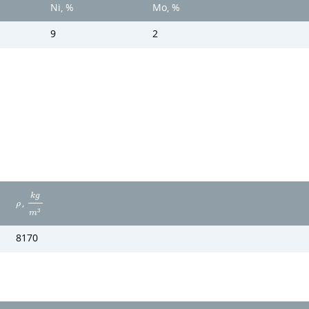
Ni, %
Mo, %
9
2
k
g
,
ρ
3
m
8170