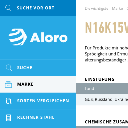
Die wichtigste
Marke
N16K15
Für Produkte mit hohe
Sprödigkeit und Ermü
alterungsbeständiger 
SUCHE
EINSTUFUNG
MARKE
Land
GUS, Russland, Ukrain
SORTEN VERGLEICHEN
RECHNER STAHL
CHEMISCHE ZUSA