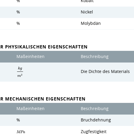
%
Kobalt
%
Nickel
%
Molybdän
R PHYSIKALISCHEN EIGENSCHAFTEN
Maßeinheiten
Beschreibung
k
g
Die Dichte des Materials
3
m
ER MECHANISCHEN EIGENSCHAFTEN
Maßeinheiten
Beschreibung
%
Bruchdehnung
Zugfestigkeit
M
P
a