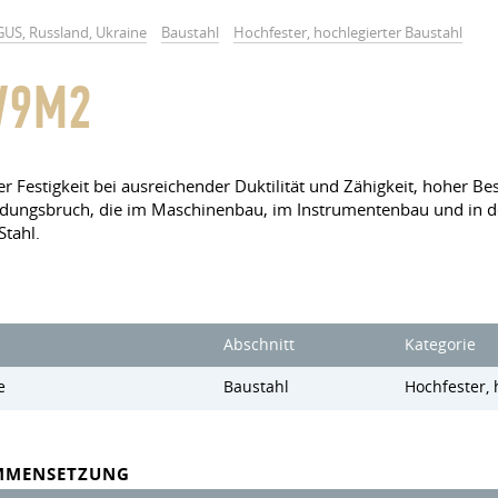
GUS, Russland, Ukraine
Baustahl
Hochfester, hochlegierter Baustahl
V9M2
r Festigkeit bei ausreichender Duktilität und Zähigkeit, hoher Be
dungsbruch, die im Maschinenbau, im Instrumentenbau und in de
Stahl.
Abschnitt
Kategorie
e
Baustahl
Hochfester, 
MMENSETZUNG