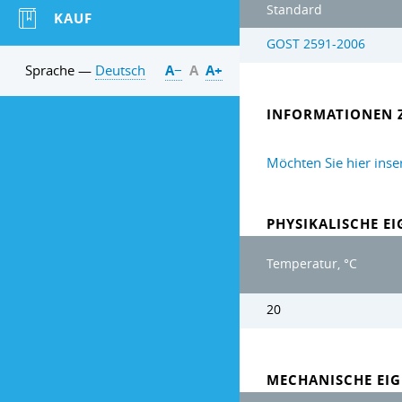
Standard
KAUF
GOST 2591-2006
Sprache —
Deutsch
А−
А
А+
INFORMATIONEN 
Möchten Sie hier inse
PHYSIKALISCHE E
Temperatur, °C
20
MECHANISCHE EIG