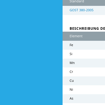
Standard
GOST 380-2005
BESCHREIBUNG D
Element
Fe
Si
Mn
Cr
Cu
Ni
As