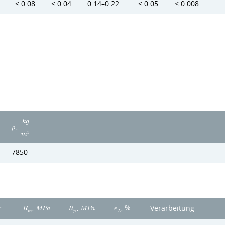
< 0.08
< 0.04
0.14–0.22
< 0.05
< 0.008
k
g
,
ρ
3
m
7850
,
,
, %
r
Verarbeitung
R
M
P
a
R
M
P
a
ϵ
m
p
L