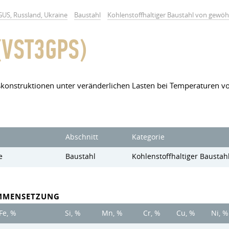
GUS, Russland, Ukraine
Baustahl
Kohlenstoffhaltiger Baustahl von gewöhn
(VST3GPS)
ßkonstruktionen unter veränderlichen Lasten bei Temperaturen vo
Abschnitt
Kategorie
e
Baustahl
Kohlenstoffhaltiger Baustah
MMENSETZUNG
Fe, %
Si, %
Mn, %
Cr, %
Cu, %
Ni, %