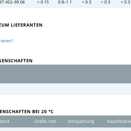
97.452–99.06
< 0.15
0.8–1.1
< 0.3
< 0.3
< 0.3
ZUM LIEFERANTEN
rieren?
IGENSCHAFTEN
ENSCHAFTEN BEI 20 °C
ndard
Größe, mm
dieSpannung
Klassifiziere