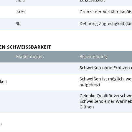
Zugfestigkeit
M
P
a
Grenze der Verhältnismäßi
M
P
a
%
Dehnung Zugfestigkeit (lä
N SCHWEISSBARKEIT
Maßeinheiten
Beschreibung
Schweißen ohne Erhitzen
Schweißen ist möglich, 
keit
aufgeheizt
Gelenke Qualität verschwe
Schweißens einer Wärmeb
Glühen
n