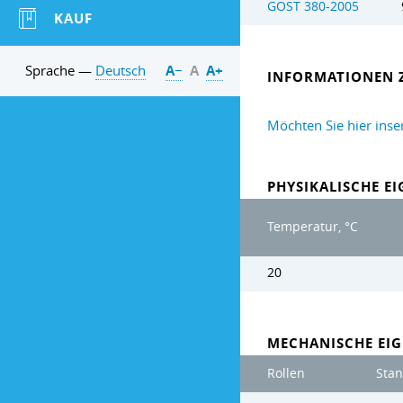
GOST 380-2005
KAUF
Sprache —
Deutsch
А−
А
А+
INFORMATIONEN 
Möchten Sie hier inse
PHYSIKALISCHE E
Temperatur, °C
20
MECHANISCHE EIG
Rollen
Sta