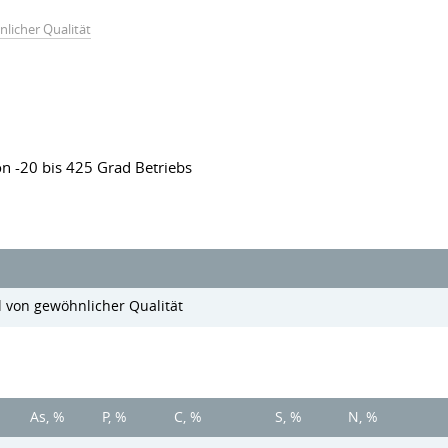
licher Qualität
n -20 bis 425 Grad Betriebs
l von gewöhnlicher Qualität
As, %
P, %
C, %
S, %
N, %