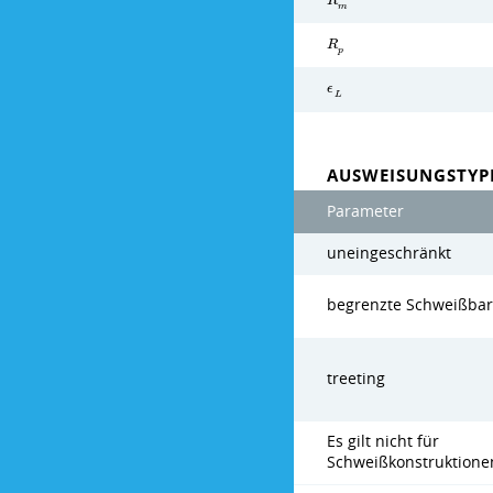
R
m
R
p
ϵ
L
AUSWEISUNGSTYPE
Parameter
uneingeschränkt
begrenzte Schweißbar
treeting
Es gilt nicht für
Schweißkonstruktione