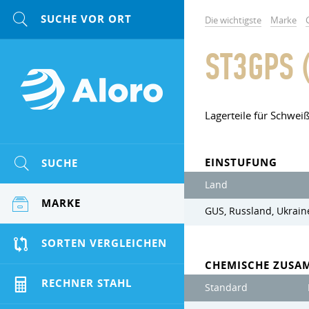
Die wichtigste
Marke
ST3GPS 
Lagerteile für Schwei
EINSTUFUNG
SUCHE
Land
MARKE
GUS, Russland, Ukrain
SORTEN VERGLEICHEN
CHEMISCHE ZUSA
RECHNER STAHL
Standard