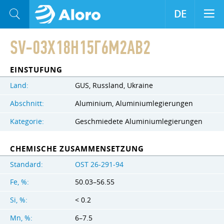
DE
SV-03Х18Н15Г6М2АВ2
EINSTUFUNG
Land:
GUS, Russland, Ukraine
Abschnitt:
Aluminium, Aluminiumlegierungen
Kategorie:
Geschmiedete Aluminiumlegierungen
CHEMISCHE ZUSAMMENSETZUNG
Standard:
OST 26-291-94
Fe, %:
50.03–56.55
Si, %:
< 0.2
Mn, %:
6–7.5