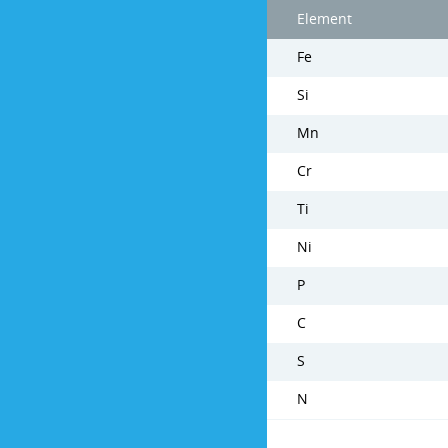
Element
Fe
Si
Mn
Cr
Ti
Ni
P
C
S
N