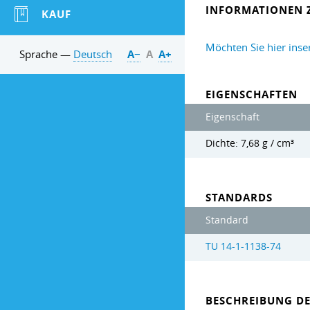
INFORMATIONEN 
KAUF
Möchten Sie hier inse
Sprache —
Deutsch
А−
А
А+
EIGENSCHAFTEN
Eigenschaft
Dichte: 7,68 g / cm³
STANDARDS
Standard
TU 14-1-1138-74
BESCHREIBUNG D