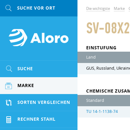
Die wichtigste
Marke
SV-08X2
EINSTUFUNG
Land
SUCHE
GUS, Russland, Ukrain
MARKE
CHEMISCHE ZUSA
Standard
SORTEN VERGLEICHEN
TU 14-1-1138-74
RECHNER STAHL