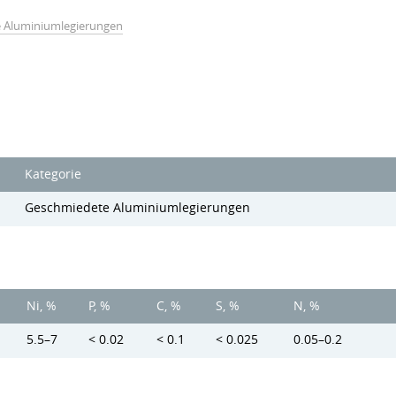
 Aluminiumlegierungen
Kategorie
Geschmiedete Aluminiumlegierungen
Ni, %
P, %
C, %
S, %
N, %
5.5–7
< 0.02
< 0.1
< 0.025
0.05–0.2