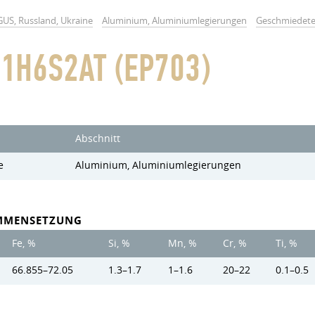
GUS, Russland, Ukraine
Aluminium, Aluminiumlegierungen
Geschmiedete
1H6S2AT (EP703)
Abschnitt
e
Aluminium, Aluminiumlegierungen
MMENSETZUNG
Fe, %
Si, %
Mn, %
Cr, %
Ti, %
66.855–72.05
1.3–1.7
1–1.6
20–22
0.1–0.5