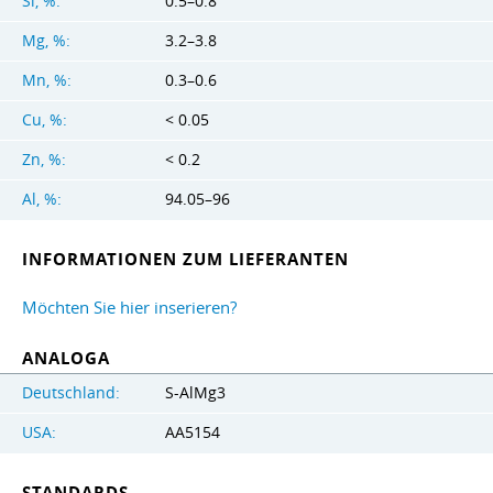
Si, %:
0.5–0.8
Mg, %:
3.2–3.8
Mn, %:
0.3–0.6
Cu, %:
< 0.05
Zn, %:
< 0.2
Al, %:
94.05–96
INFORMATIONEN ZUM LIEFERANTEN
Möchten Sie hier inserieren?
ANALOGA
Deutschland:
S-AlMg3
USA:
AA5154
STANDARDS