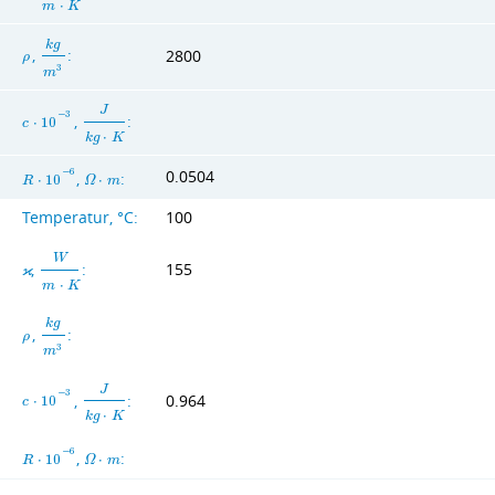
m
⋅
K
k
g
,
:
2800
ρ
3
m
J
−
3
,
:
c
⋅
1
0
k
g
⋅
K
0.0504
−
6
,
:
R
⋅
1
0
Ω
⋅
m
Temperatur, °C:
100
W
,
:
155
ϰ
m
⋅
K
k
g
,
:
ρ
3
m
J
−
3
,
:
0.964
c
⋅
1
0
k
g
⋅
K
−
6
,
:
R
⋅
1
0
Ω
⋅
m