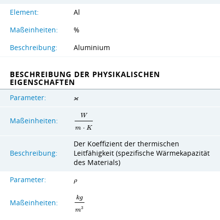
Element:
Al
Maßeinheiten:
%
Beschreibung:
Aluminium
BESCHREIBUNG DER PHYSIKALISCHEN
EIGENSCHAFTEN
Parameter:
ϰ
W
Maßeinheiten:
m
⋅
K
Der Koeffizient der thermischen
Beschreibung:
Leitfähigkeit (spezifische Wärmekapazität
des Materials)
Parameter:
ρ
k
g
Maßeinheiten:
3
m