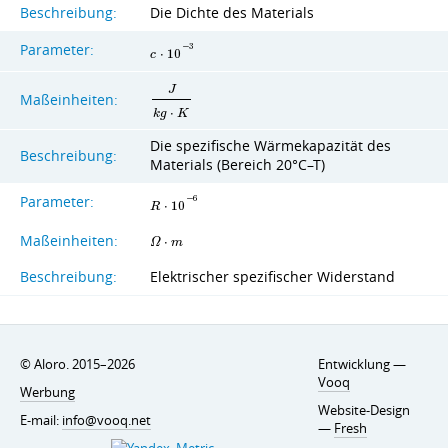
Beschreibung:
Die Dichte des Materials
Parameter:
−
3
c
⋅
1
0
J
Maßeinheiten:
k
g
⋅
K
Die spezifische Wärmekapazität des
Beschreibung:
Materials (Bereich 20°C–T)
Parameter:
−
6
R
⋅
1
0
Maßeinheiten:
Ω
⋅
m
Beschreibung:
Elektrischer spezifischer Widerstand
© Aloro. 2015–2026
Entwicklung —
Vooq
Werbung
Website-Design
E-mail:
info@vooq.net
—
Fresh