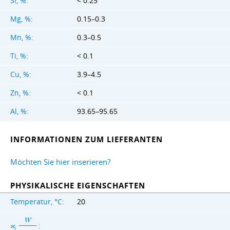
Si, %:
< 0.25
Mg, %:
0.15–0.3
Mn, %:
0.3–0.5
Ti, %:
< 0.1
Cu, %:
3.9–4.5
Zn, %:
< 0.1
Al, %:
93.65–95.65
INFORMATIONEN ZUM LIEFERANTEN
Möchten Sie hier inserieren?
PHYSIKALISCHE EIGENSCHAFTEN
Temperatur, °C:
20
W
,
:
ϰ