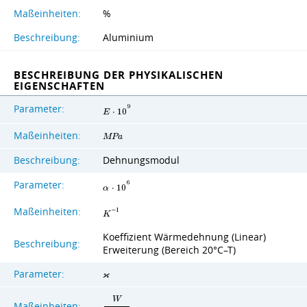
Maßeinheiten:
%
Beschreibung:
Aluminium
BESCHREIBUNG DER PHYSIKALISCHEN
EIGENSCHAFTEN
Parameter:
9
E
⋅
1
0
Maßeinheiten:
M
P
a
Beschreibung:
Dehnungsmodul
Parameter:
6
α
⋅
1
0
Maßeinheiten:
−
1
K
Koeffizient Wärmedehnung (Linear)
Beschreibung:
Erweiterung (Bereich 20°C–T)
Parameter:
ϰ
W
Maßeinheiten: