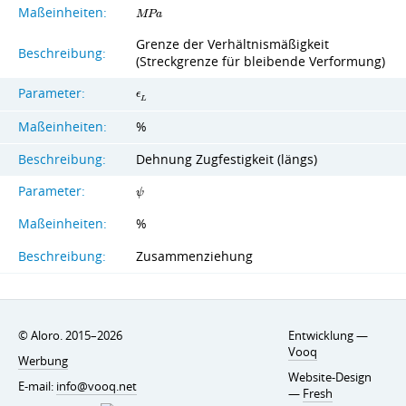
Maßeinheiten:
M
P
a
Grenze der Verhältnismäßigkeit
Beschreibung:
(Streckgrenze für bleibende Verformung)
Parameter:
ϵ
L
Maßeinheiten:
%
Beschreibung:
Dehnung Zugfestigkeit (längs)
Parameter:
ψ
Maßeinheiten:
%
Beschreibung:
Zusammenziehung
© Aloro. 2015–2026
Entwicklung —
Vooq
Werbung
Website-Design
E-mail:
info@vooq.net
—
Fresh