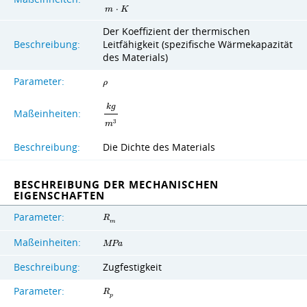
m
⋅
K
Der Koeffizient der thermischen
Beschreibung:
Leitfähigkeit (spezifische Wärmekapazität
des Materials)
Parameter:
ρ
k
g
Maßeinheiten:
3
m
Beschreibung:
Die Dichte des Materials
BESCHREIBUNG DER MECHANISCHEN
EIGENSCHAFTEN
Parameter:
R
m
Maßeinheiten:
M
P
a
Beschreibung:
Zugfestigkeit
Parameter:
R
p