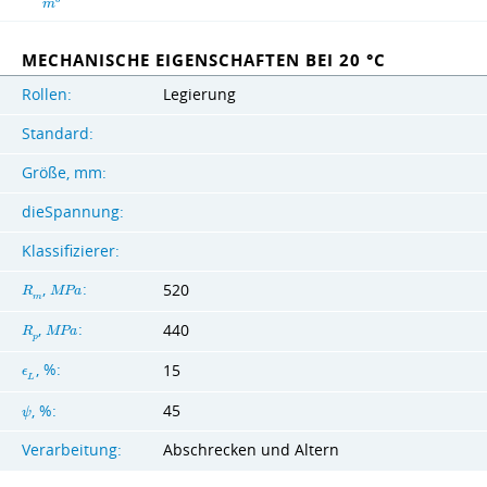
m
MECHANISCHE EIGENSCHAFTEN BEI 20 °C
Rollen:
Legierung
Standard:
Größe, mm:
dieSpannung:
Klassifizierer:
,
:
520
R
M
P
a
m
,
:
440
R
M
P
a
p
, %:
15
ϵ
L
45
, %:
ψ
Verarbeitung:
Abschrecken und Altern