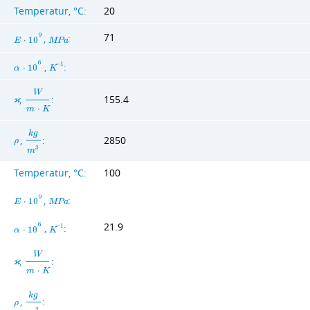
Temperatur, °C:
20
71
9
,
:
E
⋅
1
0
M
P
a
6
,
:
−
1
α
⋅
1
0
K
W
,
:
155.4
ϰ
m
⋅
K
k
g
,
:
2850
ρ
3
m
Temperatur, °C:
100
9
,
:
E
⋅
1
0
M
P
a
21.9
6
,
:
−
1
α
⋅
1
0
K
W
,
:
ϰ
m
⋅
K
k
g
,
:
ρ
3