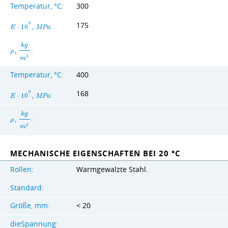
Temperatur, °C:
300
175
9
,
:
E
⋅
1
0
M
P
a
k
g
,
:
ρ
3
m
Temperatur, °C:
400
168
9
,
:
E
⋅
1
0
M
P
a
k
g
,
:
ρ
3
m
MECHANISCHE EIGENSCHAFTEN BEI 20 °C
Rollen:
Warmgewalzte Stahl.
Standard:
Größe, mm:
< 20
dieSpannung: