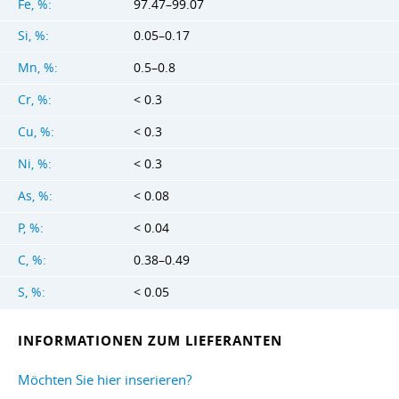
Fe, %:
97.47–99.07
Si, %:
0.05–0.17
Mn, %:
0.5–0.8
Cr, %:
< 0.3
Cu, %:
< 0.3
Ni, %:
< 0.3
As, %:
< 0.08
P, %:
< 0.04
C, %:
0.38–0.49
S, %:
< 0.05
INFORMATIONEN ZUM LIEFERANTEN
Möchten Sie hier inserieren?