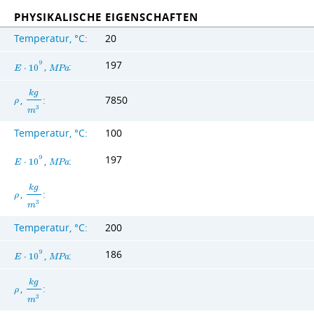
PHYSIKALISCHE EIGENSCHAFTEN
Temperatur, °C:
20
197
9
,
:
E
⋅
1
0
M
P
a
k
g
,
:
7850
ρ
3
m
Temperatur, °C:
100
197
9
,
:
E
⋅
1
0
M
P
a
k
g
,
:
ρ
3
m
Temperatur, °C:
200
186
9
,
:
E
⋅
1
0
M
P
a
k
g
,
:
ρ
3
m