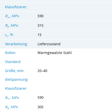
Klassifizierer:
,
:
590
R
M
P
a
m
,
:
315
R
M
P
a
p
, %:
15
ϵ
L
Verarbeitung:
Lieferzustand
Rollen:
Warmgewalzte Stahl.
Standard:
Größe, mm:
20–40
dieSpannung:
Klassifizierer:
,
:
590
R
M
P
a
m
,
:
305
R
M
P
a
p