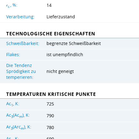
, %:
14
ϵ
L
Verarbeitung:
Lieferzustand
TECHNOLOGISCHE EIGENSCHAFTEN
Schweißbarkeit:
begrenzte Schweißbarkeit
Flakes:
ist unempfindlich
Die Tendenz
Sprödigkeit zu
nicht geneigt
temperieren:
TEMPERATUREN KRITISCHE PUNKTE
Ac
, K:
725
1
Ac
(Ac
), K:
790
3
m
Ar
(Arc
), K:
780
3
m
Ar
, K: