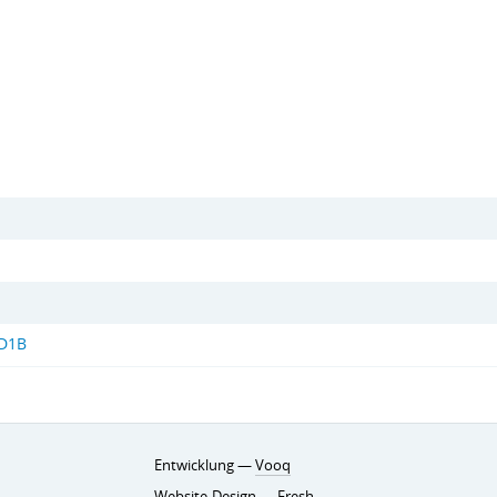
D1B
Entwicklung —
Vooq
Website-Design —
Fresh