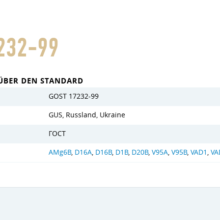
232-99
ÜBER DEN STANDARD
GOST 17232-99
GUS, Russland, Ukraine
ГОСТ
AMg6B
,
D16A
,
D16B
,
D1B
,
D20B
,
V95A
,
V95B
,
VAD1
,
VA