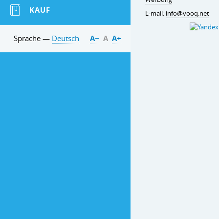
KAUF
E-mail:
info@vooq.net
Sprache —
Deutsch
А−
А
А+